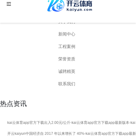
栏目分类
关于我们
新闻中心
工程案例
荣誉资质
诚聘精英
联系我们
热点资讯
kai云体育ap