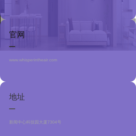
官网
www.whisperintheair.com
地址
新闻中心科技园大厦7304号