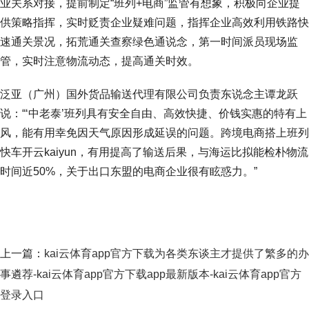
业关系对接，提前制定“班列+电商”监管有想象，积极向企业提
供策略指挥，实时贬责企业疑难问题，指挥企业高效利用铁路快
速通关景况，拓荒通关查察绿色通说念，第一时间派员现场监
管，实时注意物流动态，提高通关时效。
泛亚（广州）国外货品输送代理有限公司负责东说念主谭龙跃
说：“‘中老泰’班列具有安全自由、高效快捷、价钱实惠的特有上
风，能有用幸免因天气原因形成延误的问题。跨境电商搭上班列
快车开云kaiyun，有用提高了输送后果，与海运比拟能检朴物流
时间近50%，关于出口东盟的电商企业很有眩惑力。”
上一篇：
kai云体育app官方下载为各类东谈主才提供了繁多的办
事遴荐-kai云体育app官方下载app最新版本-kai云体育app官方
登录入口