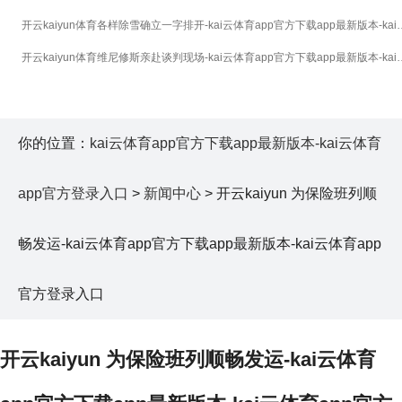
开云kaiyun体育各样除雪确立一字排开-kai云
开云kaiyun体育维尼修斯亲赴谈判现场-kai云
你的位置：
kai云体育app官方下载app最新版本-kai云体育
app官方登录入口
>
新闻中心
> 开云kaiyun 为保险班列顺
畅发运-kai云体育app官方下载app最新版本-kai云体育app
官方登录入口
开云kaiyun 为保险班列顺畅发运-kai云体育