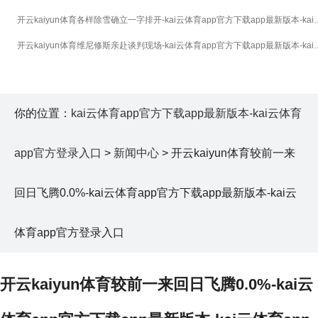
开云kaiyun体育各样除雪确立一字排开-kai云
开云kaiyun体育维尼修斯亲赴谈判现场-kai云
你的位置：
kai云体育app官方下载app最新版本-kai云体育
app官方登录入口
>
新闻中心
> 开云kaiyun体育较前一来
回日飞腾0.0%-kai云体育app官方下载app最新版本-kai云
体育app官方登录入口
开云kaiyun体育较前一来回日飞腾0.0%-kai云