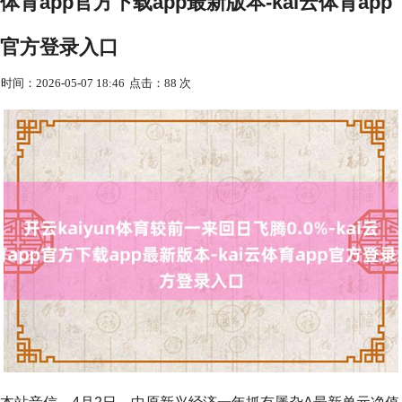
体育app官方下载app最新版本-kai云体育app
官方登录入口
时间：2026-05-07 18:46
点击：88 次