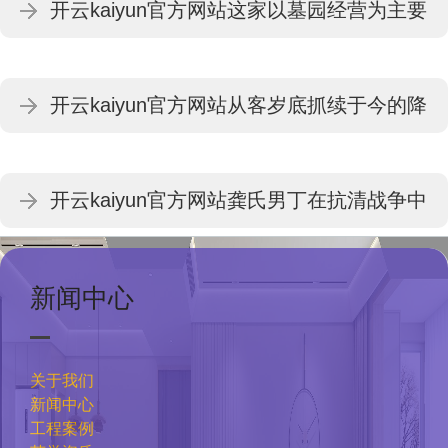
开云kaiyun官方网站这家以墓园经营为主要
方下载app最新版本-kai云体育app官方登录
收入开首的公司-kai云体育app官方下载app
入口
开云kaiyun官方网站从客岁底抓续于今的降
最新版本-kai云体育app官方登录入口
费呼声-kai云体育app官方下载app最新版本-
开云kaiyun官方网站龚氏男丁在抗清战争中
kai云体育app官方登录入口
放手-kai云体育app官方下载app最新版本-
新闻中心
kai云体育app官方登录入口
关于我们
新闻中心
工程案例