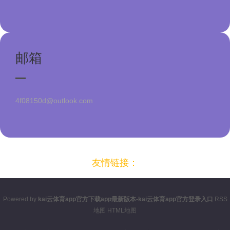
邮箱
4f08150d@outlook.com
友情链接：
Powered by
kai云体育app官方下载app最新版本-kai云体育app官方登录入口
RSS
地图
HTML地图